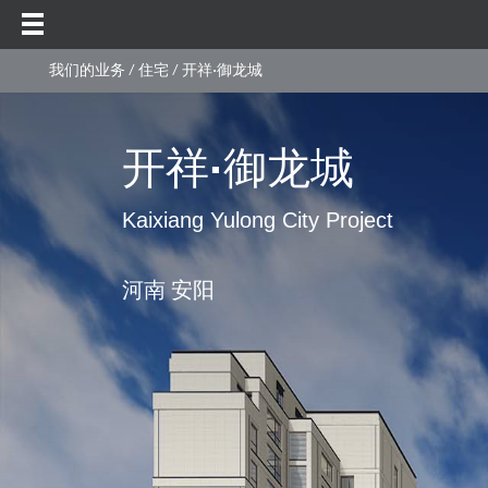
我们的业务
/
住宅
/ 开祥·御龙城
开祥·御龙城
Kaixiang Yulong City Project
河南 安阳