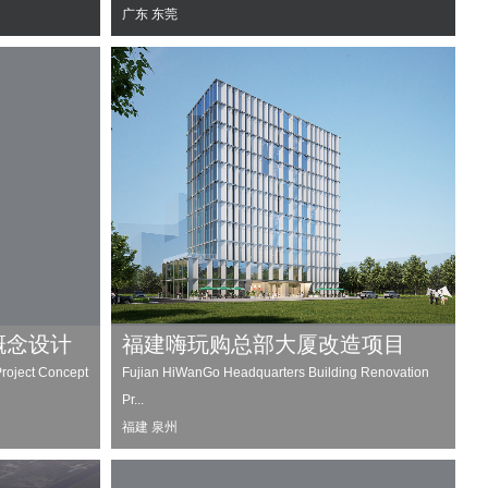
广东 东莞
概念设计
福建嗨玩购总部大厦改造项目
roject Concept
Fujian HiWanGo Headquarters Building Renovation
Pr...
福建 泉州