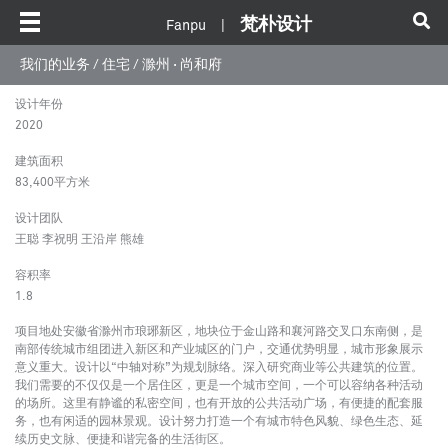
梵朴设计
Fanpu |
我们的业务
/
住宅
/ 滁州 · 尚和府
设计年份
滁州 · 尚和府
2020
Chuzhou Shanghe Mansion
建筑面积
83,400平方米
设计团队
安徽 滁州
王聪 李祝明 王沿岸 熊雄
容积率
1.8
项目地处安徽省滁州市琅琊新区，地块位于金山路和襄河路交叉口东南侧，是
南部传统城市组团进入新区和产业城区的门户，交通优势明显，城市形象展示
意义重大。设计以“中轴对称”为规划脉络。深入研究商业等公共建筑的位置。
我们需要的不仅仅是一个居住区，更是一个城市空间，一个可以容纳各种活动
的场所。这里有静谧的私密空间，也有开放的公共活动广场，有便捷的配套服
务，也有闲适的园林景观。设计努力打造一个有城市特色风貌、绿色生态、延
续历史文脉、便捷和谐完备的生活街区。