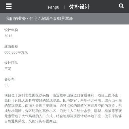
梵朴设计
Fanpu |
我们的业务
/
住宅
/ 深圳合泰御景翠峰
设计年份
深圳合泰御景翠峰
2013
Shenzhen Hetai Yujing Cuifeng
建筑面积
600,000平方米
设计团队
广东 深圳
王聪
容积率
5.0
项目位于深圳市盐田区沙头角，临近梧桐山隧道口交通便利，项目三面环山，
高处可远眺大海具有较好的景观资源。因地制宜，基地坐北朝南，结合山和海
的景观资源，南面为景观主要朝向。通过点式的建筑的布置及空间的营造，形
成结构清晰，分区明确的高档小区。沿街主入口结合水景、雕塑、植被等景观
元素营造了大气高档的入口方式，结合地形裙房设计成半地下室，使车库能够
自然通风采光，又能沿街布置商业。